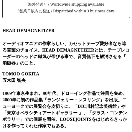
海外発送可 / Worldwide shipping available
3営業日以内に発送 / Dispatched within 3 business days
HEAD DEMAGNETIZER
オーディオマニアの作家らしい、カセットテープ愛好者なら唸
る言葉のチョイス。HEAD DEMAGNETIZERとは、テープレコ
ーダーのヘッドに磁気が帯びる事で、音質低下を解消させる「
消磁器」のこと。
TOMOO GOKITA
五木田 智央
1969年東京生まれ。90年代、ドローイング作品で注目を集め、
2000年に初の作品集『ランジェリー・レスリング』を出版。ニ
ューヨークでの展覧会を皮切りに、「DIC川村記念美術館」や
「東京オペラシティアートギャラリー 」、「ダラス・コンテン
ポラリー」での個展を開催。LOOSEJOINTSをはじめるきっか
けを作ってくれた作家でもある。