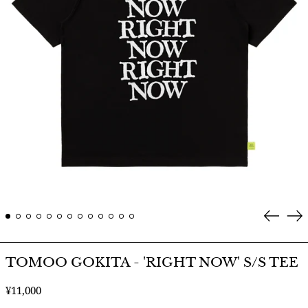
Prev
Ne
TOMOO GOKITA - 'RIGHT NOW' S/S TEE
通
¥11,000
常