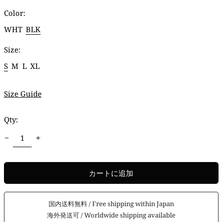
価
Color:
格
WHT
BLK
Size:
S
M
L
XL
Size Guide
Qty:
カートに追加
国内送料無料 / Free shipping within Japan
海外発送可 / Worldwide shipping available