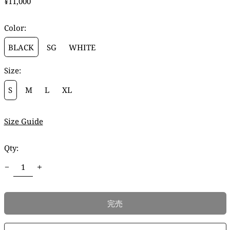
通
¥11,000
常
価
Color:
格
BLACK
SG
WHITE
Size:
S
M
L
XL
Size Guide
Qty:
完売