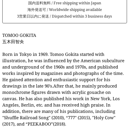
国内送料無料 / Free shipping within Japan
海外発送可 / Worldwide shipping available
3営業日以内に発送 / Dispatched within 3 business days
TOMOO GOKITA
五木田智央
Born in Tokyo in 1969. Tomoo Gokita started with
illustration, he was influenced by the American subculture
and underground of the 1960s and 1970s, and published
works inspired by magazines and photographs of the time.
He gained attention and enthusiastic support for his
drawings in the late 90's.
After that, he mainly produced
monochrome figures drawn with acrylic gouache on
canvas. He has also published his work in New York, Los
Angeles, Berlin, etc. and has received high praise. In
addition, there are many of his publications, including
"Shuffle Railroad Song" (2010), “777" (2015), "Holy Cow"
(2017), and “PEEKABOO”(2018).