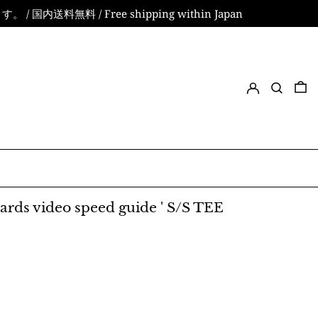
無料 / Free shipping within Japan
ログイン
検索
0
ards video speed guide ' S/S TEE