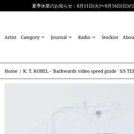
夏季休業のお知らせ：8月11日(火)〜8月16日(日)の期間
Artist
Category
Journal
Radio
Stockist
Abou
Home
/
K. T. KOBEL - 'Backwards video speed guide ' S/S TE