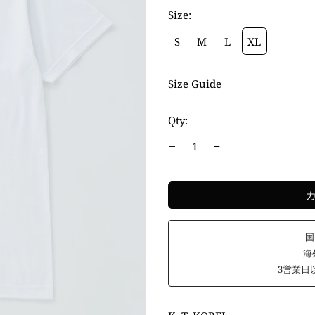
Size:
S
M
L
XL
Size Guide
Qty:
国
海外
3営業日以内に