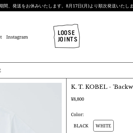
、発送をお休みいたします。8月17日(月)より順次発送いたします。 / 国内送料
t
Instagram
E
K. T. KOBEL - 'Backw
通
¥8,800
常
価
Color:
格
BLACK
WHITE