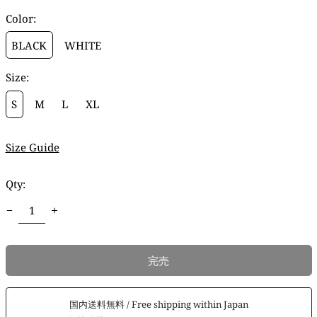
価
Color:
格
BLACK
WHITE
Size:
S
M
L
XL
Size Guide
Qty:
完売
国内送料無料 / Free shipping within Japan