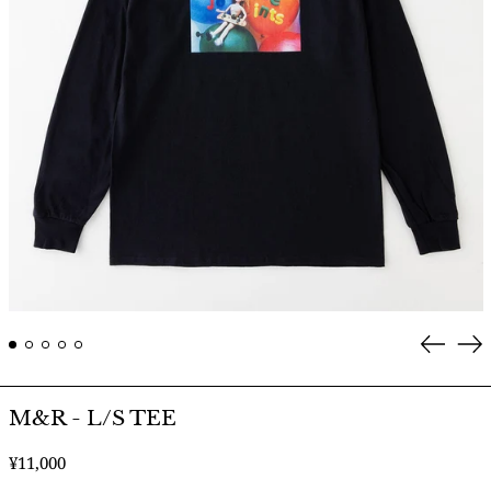
Prev
Ne
M&R - L/S TEE
通
¥11,000
常