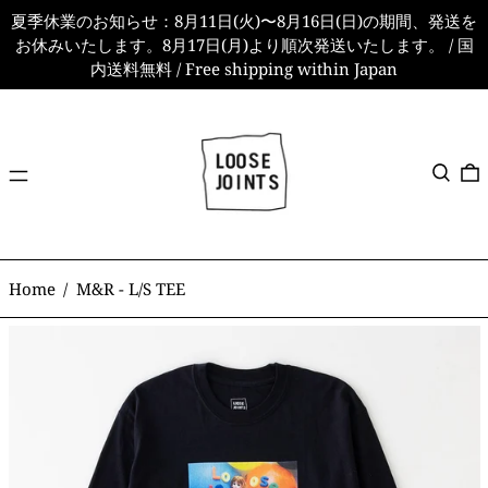
夏季休業のお知らせ：8月11日(火)〜8月16日(日)の期間、発送を
お休みいたします。8月17日(月)より順次発送いたします。 / 国
内送料無料 / Free shipping within Japan
メ
検索
ニ
ュ
ー
Home
/
M&R - L/S TEE