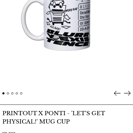
Prev
Ne
PRINTOUT X PONTI - 'LET'S GET
PHYSICAL!' MUG CUP