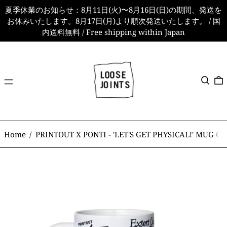
夏季休業のお知らせ：8月11日(火)〜8月16日(日)の期間、発送を
お休みいたします。8月17日(月)より順次発送いたします。 / 国
内送料無料 / Free shipping within Japan
メ
検索
ニ
ュ
ー
Home
/
PRINTOUT X PONTI - 'LET'S GET PHYSICAL!' MUG CU