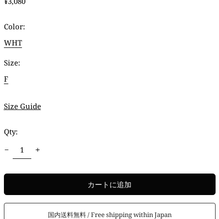
通
¥3,080
常
価
Color:
格
WHT
Size:
F
Size Guide
Qty:
カートに追加
国内送料無料 / Free shipping within Japan