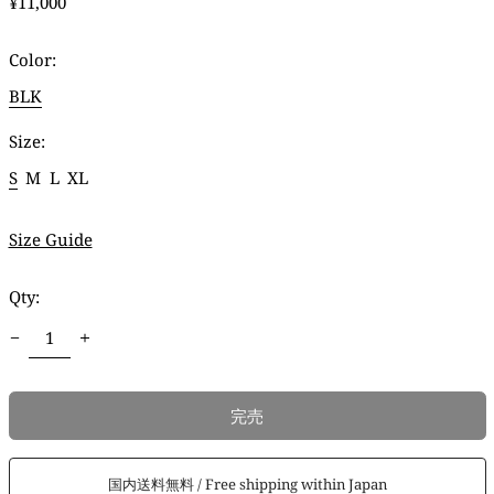
通
¥11,000
常
価
Color:
格
BLK
Size:
S
M
L
XL
Size Guide
Qty:
完売
国内送料無料 / Free shipping within Japan