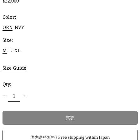
通
¥22,000
常
価
Color:
格
ORN
NVY
Size:
M
L
XL
Size Guide
Qty:
完売
国内送料無料 / Free shipping within Japan