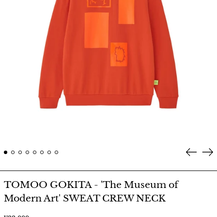
Prev
Ne
TOMOO GOKITA - 'The Museum of
Modern Art' SWEAT CREW NECK