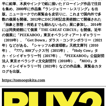
半に鉛筆、木炭やインクで紙に描いたドローイング作品で注目
を集め、
2000
年に作品集
『
ランジェリー・レスリング
』
を出
版。ニューヨークでの展覧会を皮切りに、これまで国内外で多
数の個展を開催。
2012
年に
DIC
川村記念美術館にて開催された
「抽象と形態：何処までも顕れないもの」展に参加し、
2014
年
には同美術館にて個展「
THE GREAT CIRCUS
」を開催。近年
の個展に「
PEEKABOO
」東京オペラシティアートギャラリー
（
2018
年）、「
Get Down
」ダラス・コンテンポラリー（
2021
年）などがある。
『
シャッフル鉄道唱歌
』
天然文庫刊（
2010
年）、
『777』888
ブックス刊（
2015
年）、
『Holy Cow』
タ
カ・イシイギャラリー刊（
2017
年）、
『PEEKABOO』
公益財団
法人 東京オペラシティ文化財団刊（
2018
年）、
『MOO』
タ
カ・イシイギャラリー刊（
2021
年）などの作品集、展覧会カタ
ログを出版。
https://
tomoogokita.com