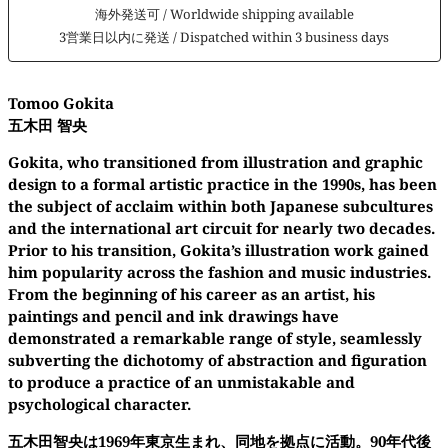
海外発送可 / Worldwide shipping available
3営業日以内に発送 / Dispatched within 3 business days
Tomoo
Gokita
五木田
智央
Gokita
, who transitioned from illustration and graphic
design to a formal artistic practice in the 1990s, has been
the subject of acclaim within both Japanese subcultures
and the international art circuit for nearly two decades.
Prior to his transition,
Gokita’s
illustration work gained
him popularity across the fashion and music industries.
From the beginning of his career as an artist, his
paintings and pencil and ink drawings have
demonstrated a remarkable range of style, seamlessly
subverting the dichotomy of abstraction and figuration
to produce a practice of an unmistakable and
psychological character.
五木田智央は
1969
年東京生まれ、同地を拠点に活動。
90
年代後