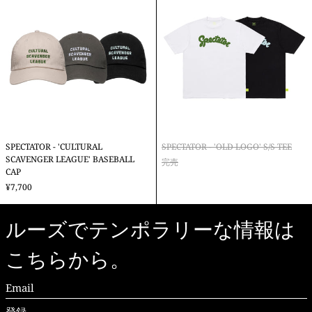
-
-
'CULTURAL
'OLD
SCAVENGER
LOGO'
LEAGUE'
S/S
BASEBALL
TEE
CAP
SPECTATOR - 'CULTURAL
SPECTATOR - 'OLD LOGO' S/S TEE
SCAVENGER LEAGUE' BASEBALL
完売
CAP
¥7,700
ルーズでテンポラリーな情報は
こちらから。
Email
登録