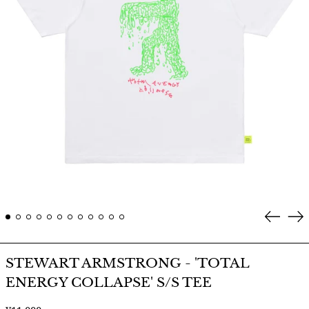
Prev
Ne
STEWART ARMSTRONG - 'TOTAL
ENERGY COLLAPSE' S/S TEE