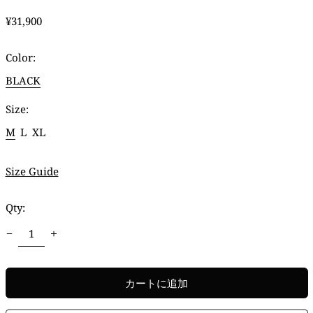
通
¥31,900
常
価
Color:
格
BLACK
Size:
M
L
XL
Size Guide
Qty:
カートに追加