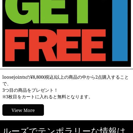
loosejointsの¥8,800(税込)以上の商品の中から2点購入すること
で、
3つ目の商品をプレゼント！
※3枚目をカートに入れると無料となります。
View More
ルーズでテンポラリーな情報は