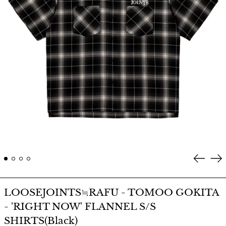
Prev
Ne
LOOSEJOINTS≒RAFU - TOMOO GOKITA
- 'RIGHT NOW' FLANNEL S/S
SHIRTS(Black)