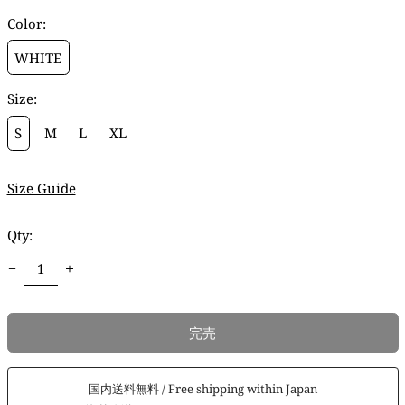
価
Color:
格
WHITE
Size:
S
M
L
XL
Size Guide
Qty:
完売
国内送料無料 / Free shipping within Japan