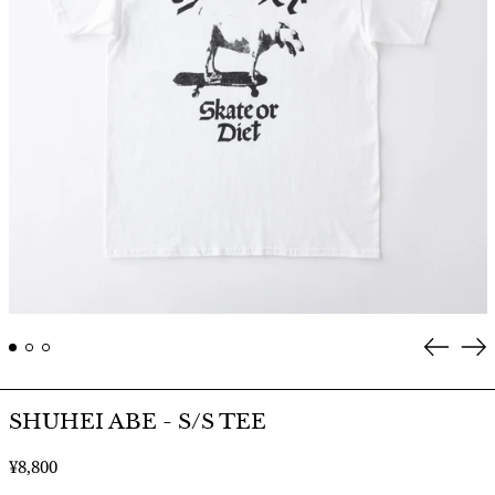
Prev
Ne
SHUHEI ABE - S/S TEE
通
¥8,800
常